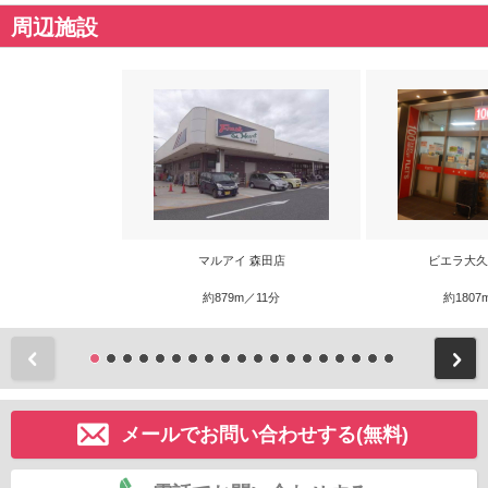
周辺施設
マルアイ 森田店
ビエラ大久
約879m／11分
約1807
前
メールでお問い合わせする(無料)