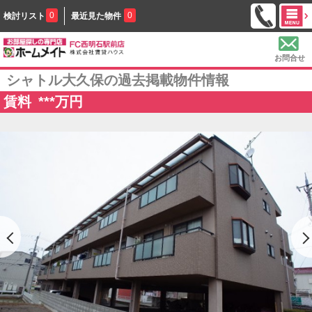
0
0
検討リスト
最近見た物件
お問合せ
シャトル大久保の過去掲載物件情報
賃料
***
万円