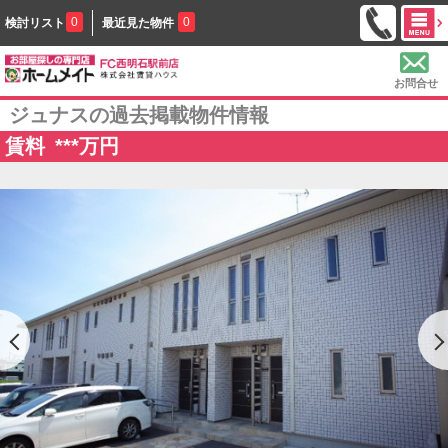
0
0
検討リスト
最近見た物件
お問合せ
ジュナスの過去掲載物件情報
賃料
***
万円