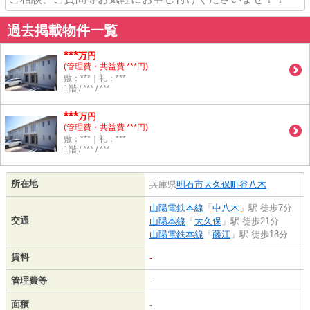
過去掲載物件一覧
***
万円
(管理費・共益費 ***円)
敷：***｜礼：***
1階 / *** / ***
***
万円
(管理費・共益費 ***円)
敷：***｜礼：***
1階 / *** / ***
所在地
兵庫県
明石市
大久保町谷八木
山陽電鉄本線
「
中八木
」駅 徒歩7分
交通
山陽本線
「
大久保
」駅 徒歩21分
山陽電鉄本線
「
藤江
」駅 徒歩18分
賃料
-
管理費等
-
面積
-