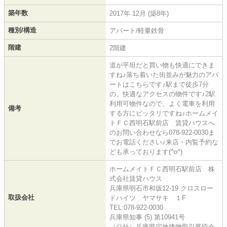
築年数
2017年 12月 (築8年)
種別/構造
アパート/軽量鉄骨
階建
2階建
道が平坦だと買い物も快適にできま
すね♪落ち着いた街並みが魅力のアパ
ートはこちらです♪駅まで徒歩7分
の、快適なアクセスの物件です♪2駅
利用可物件なので、よく電車を利用
備考
する方にピッタリですね♪ホームメイ
トＦＣ西明石駅前店 賃貸ハウスへ
のお問い合わせなら078-922-0030ま
でお電話ください♪来店・内覧予約な
ども承っております(^o^)
ホームメイトＦＣ西明石駅前店 株
式会社賃貸ハウス
兵庫県明石市和坂12-19 クロスロー
取扱会社
ドハイツ ヤマサキ １F
TEL:078-922-0030
兵庫県知事 (5) 第10941号
（公社）兵庫県宅地建物取引業協会