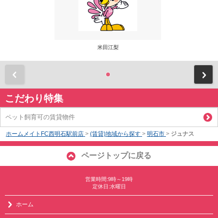
米田江梨
前
こだわり特集
ペット飼育可の賃貸物件
ホームメイトFC西明石駅前店
>
(賃貸)地域から探す
>
明石市
>
ジュナス
ページトップに戻る
営業時間:9時～19時
定休日:水曜日
ホーム