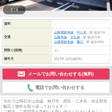
1 / 4
賃料
-
山陽電鉄本線
「
中八木
」駅 徒歩7分
交通
山陽本線
「
大久保
」駅 徒歩21分
山陽電鉄本線
「
藤江
」駅 徒歩18分
間取り(面積)
-(-)
築年月
2017年 12月(築8年)
メールでお問い合わせする(無料)
電話でお問い合わせする
当社では明石市は勿論 神戸市 西区・三木市・加古郡等
幅広く物件を取り扱っております！
ご相談、ご質問等お気軽にお申し付けくださいませ！！