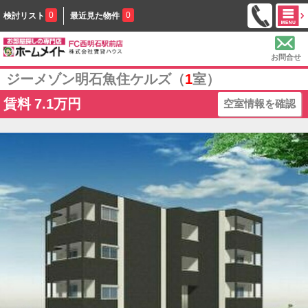
0
0
検討リスト
最近見た物件
お問合せ
ジーメゾン明石魚住ケルズ（
1
室）
賃料
7.1万円
空室情報を確認