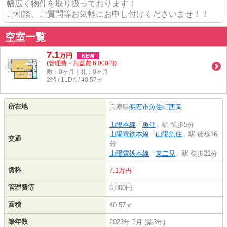
幅広く物件を取り扱っております！
ご相談、ご質問等お気軽にお申し付けくださいませ！！
空室一覧
7.1
万
円
NEW
(管理費・共益費 6,000円)
敷：0ヶ月｜礼：0ヶ月
2階 / 1LDK / 40.57㎡
所在地
兵庫県
明石市
魚住町西岡
山陽本線
「
魚住
」駅 徒歩5分
山陽電鉄本線
「
山陽魚住
」駅 徒歩16
交通
分
山陽電鉄本線
「
東二見
」駅 徒歩21分
賃料
7.1万円
管理費等
6,000円
面積
40.57㎡
築年数
2023年 7月 (築3年)