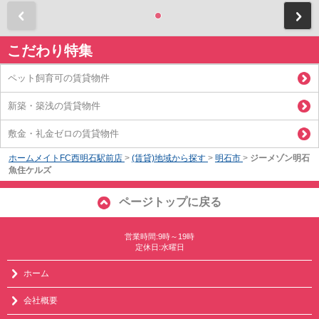
前
こだわり特集
ペット飼育可の賃貸物件
新築・築浅の賃貸物件
敷金・礼金ゼロの賃貸物件
ホームメイトFC西明石駅前店
>
(賃貸)地域から探す
>
明石市
>
ジーメゾン明石
魚住ケルズ
ページトップに戻る
営業時間:9時～19時
定休日:水曜日
ホーム
会社概要