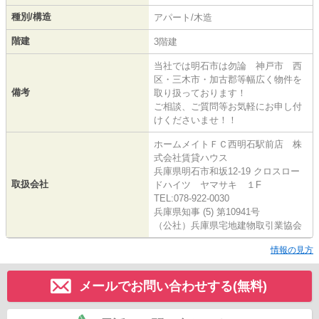
種別/構造
アパート/木造
階建
3階建
当社では明石市は勿論 神戸市 西
区・三木市・加古郡等幅広く物件を
備考
取り扱っております！
ご相談、ご質問等お気軽にお申し付
けくださいませ！！
ホームメイトＦＣ西明石駅前店 株
式会社賃貸ハウス
兵庫県明石市和坂12-19 クロスロー
取扱会社
ドハイツ ヤマサキ １F
TEL:078-922-0030
兵庫県知事 (5) 第10941号
（公社）兵庫県宅地建物取引業協会
情報の見方
メールでお問い合わせする(無料)