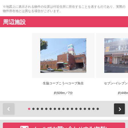
※地図上に表示される物件の位置は付近住所に所在することを表すものであり、実際の
物件所在地とは異なる場合がございます。
周辺施設
生協コープこうべコープ魚住
セブン−イレブン
約509m／7分
約448
前