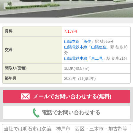
賃料
7.1万円
山陽本線
「
魚住
」駅 徒歩5分
山陽電鉄本線
「
山陽魚住
」駅 徒歩16
交通
分
山陽電鉄本線
「
東二見
」駅 徒歩21分
間取り(面積)
1LDK(40.57㎡)
築年月
2023年 7月(築3年)
メールでお問い合わせする(無料)
電話でお問い合わせする
当社では明石市は勿論 神戸市 西区・三木市・加古郡等