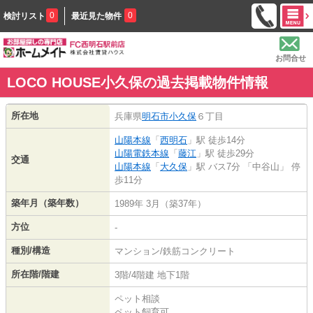
0
0
検討リスト
最近見た物件
お問合せ
LOCO HOUSE小久保の過去掲載物件情報
所在地
兵庫県
明石市
小久保
６丁目
山陽本線
「
西明石
」駅 徒歩14分
山陽電鉄本線
「
藤江
」駅 徒歩29分
交通
山陽本線
「
大久保
」駅 バス7分 「中谷山」 停
歩11分
築年月（築年数）
1989年 3月（築37年）
方位
-
種別/構造
マンション/鉄筋コンクリート
所在階/階建
3階/4階建 地下1階
ペット相談
ペット飼育可