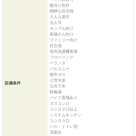
陽当り良好
閑静な住宅地
２人入居可
法人可
カップル向け
新婚さん向け
ファミリー向け
好立地
室内洗濯機置場
フローリング
ベランダ
バルコニー
都市ガス
公営水道
設備条件
公共下水
駐輪場
バイク置場あり
ガスコンロ
コンロ２口以上
システムキッチン
コンロ３口
バス・トイレ別
洗面台