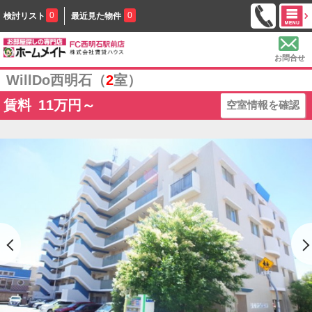
0
0
検討リスト
最近見た物件
お問合せ
WillDo西明石（
2
室）
賃料
11
万円～
空室情報を確認