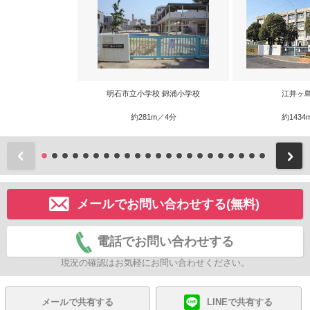
明石市立小学校 錦浦小学校
江井ヶ
約281m／4分
約1434
前
メールでお問い合わせする(無料)
電話でお問い合わせする
現況の確認はお気軽にお問い合わせください。
メールで共有する
LINEで共有する