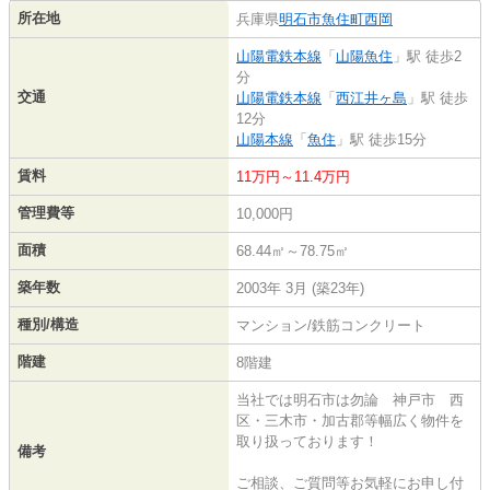
所在地
兵庫県
明石市
魚住町西岡
山陽電鉄本線
「
山陽魚住
」駅 徒歩2
分
交通
山陽電鉄本線
「
西江井ヶ島
」駅 徒歩
12分
山陽本線
「
魚住
」駅 徒歩15分
賃料
11万円～11.4万円
管理費等
10,000円
面積
68.44㎡～78.75㎡
築年数
2003年 3月 (築23年)
種別/構造
マンション/鉄筋コンクリート
階建
8階建
当社では明石市は勿論 神戸市 西
区・三木市・加古郡等幅広く物件を
取り扱っております！
備考
ご相談、ご質問等お気軽にお申し付