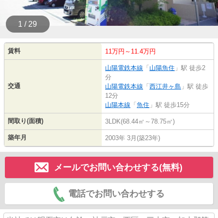
1 / 29
賃料
11万円～11.4万円
山陽電鉄本線
「
山陽魚住
」駅 徒歩2
分
交通
山陽電鉄本線
「
西江井ヶ島
」駅 徒歩
12分
山陽本線
「
魚住
」駅 徒歩15分
間取り(面積)
3LDK(68.44㎡～78.75㎡)
築年月
2003年 3月(築23年)
メールでお問い合わせする(無料)
電話でお問い合わせする