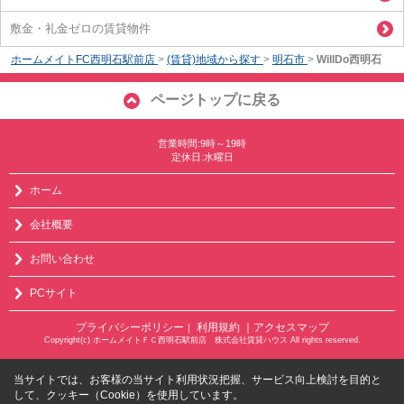
敷金・礼金ゼロの賃貸物件
ホームメイトFC西明石駅前店
>
(賃貸)地域から探す
>
明石市
>
WillDo西明石
ページトップに戻る
営業時間:9時～19時
定休日:水曜日
ホーム
会社概要
お問い合わせ
PCサイト
プライバシーポリシー
利用規約
｜アクセスマップ
｜
Copyright(c) ホームメイトＦＣ西明石駅前店 株式会社賃貸ハウス All rights reserved.
当サイトでは、お客様の当サイト利用状況把握、サービス向上検討を目的と
して、クッキー（Cookie）を使用しています。