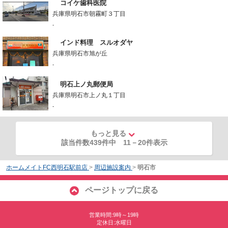
コイケ歯科医院
兵庫県明石市朝霧町３丁目
-
インド料理 スルオダヤ
兵庫県明石市旭が丘
-
明石上ノ丸郵便局
兵庫県明石市上ノ丸１丁目
-
もっと見る
該当件数439件中
11
－
20
件表示
ホームメイトFC西明石駅前店
>
周辺施設案内
>
明石市
ページトップに戻る
営業時間:9時～19時
定休日:水曜日