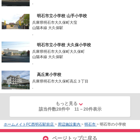
-
明石市立小学校 山手小学校
兵庫県明石市大久保町大窪
山陽本線 大久保駅
-
明石市立小学校 大久保小学校
兵庫県明石市大久保町大久保町
山陽本線 大久保駅
-
高丘東小学校
兵庫県明石市大久保町高丘３丁目
-
もっと見る
該当件数28件中
11
－
20
件表示
ホームメイトFC西明石駅前店
>
周辺施設案内
>
明石市
>
明石市の小学校
ページトップに戻る