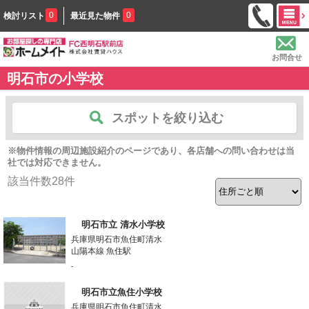
0
0
検討リスト
最近見た物件
お問合せ
明石市の小学校
スポットを絞り込む
※物件情報の周辺施設紹介のページであり、各店舗への問い合わせは当
社では対応できません。
該当件数
28
件
明石市立 清水小学校
兵庫県明石市魚住町清水
山陽本線 魚住駅
-
明石市立魚住小学校
兵庫県明石市魚住町清水