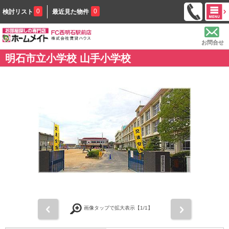
0
0
検討リスト
最近見た物件
お問合せ
明石市立小学校 山手小学校
前
次
画像タップで拡大表示【
1
/1】