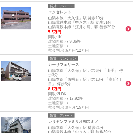
賃貸｜アパート
エクセレント
山陽本線「大久保」駅 徒歩10分
山陽電鉄本線「中八木」駅 徒歩31分
山陽電鉄本線「江井ヶ島」駅 徒歩29分
5.3万円
間取:
1K
建物面積:
- / 9.36坪
土地面積:
- / -
敷金/礼金:
6万円/12万円
賃貸｜マンション
カーサフェリース
山陽本線「大久保」駅 バス6分 「山手」 停
歩3分
山陽本線「西明石」駅 バス18分 「高丘4丁
目」 停歩6分
8.1万円
間取:
2LDK
建物面積:
- / 17.92坪
土地面積:
- / -
敷金/礼金:
0ヶ月/15万円
賃貸｜アパート
レリヤンファミリオⅧスミノ
山陽本線「大久保」駅 徒歩21分
山陽電鉄本線「中八木」駅 徒歩39分