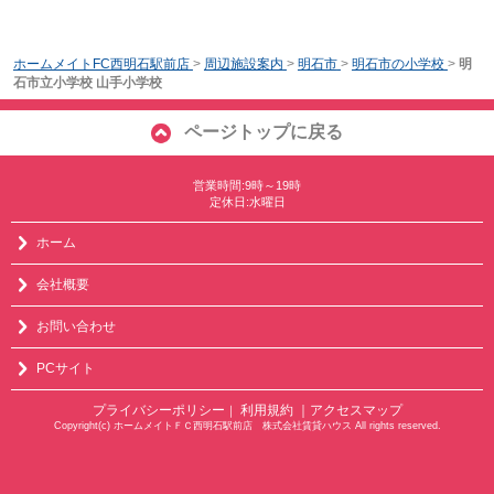
ホームメイトFC西明石駅前店
>
周辺施設案内
>
明石市
>
明石市の小学校
>
明
石市立小学校 山手小学校
ページトップに戻る
営業時間:9時～19時
定休日:水曜日
ホーム
会社概要
お問い合わせ
PCサイト
プライバシーポリシー
利用規約
｜アクセスマップ
｜
Copyright(c) ホームメイトＦＣ西明石駅前店 株式会社賃貸ハウス All rights reserved.