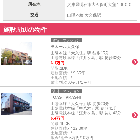
所在地
兵庫県明石市大久保町大窪１６００
交通
山陽本線 大久保駅
施設周辺の物件
賃貸｜マンション
ラムール大久保
山陽本線「大久保」駅 徒歩15分
山陽電鉄本線「江井ヶ島」駅 徒歩32分
6.1万円
間取:
1DK
建物面積:
- / 9.65坪
土地面積:
- / -
敷金/礼金:
0ヶ月/1ヶ月
賃貸｜マンション
TOAST AKASHI
山陽本線「大久保」駅 徒歩20分
山陽電鉄本線「中八木」駅 徒歩41分
山陽電鉄本線「江井ヶ島」駅 徒歩43分
6.4万円
間取:
1LDK
建物面積:
- / 12.38坪
土地面積:
- / -
敷金/礼金:
5万円/10万円