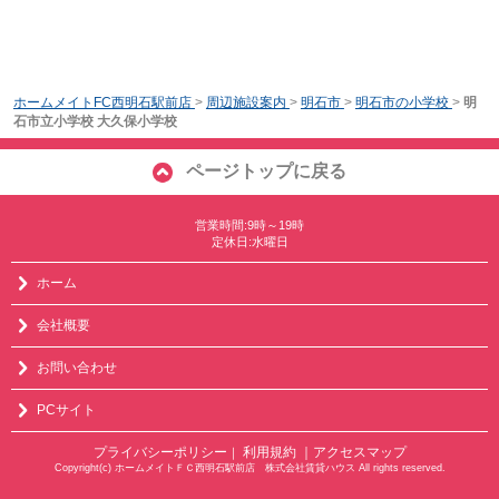
ホームメイトFC西明石駅前店
>
周辺施設案内
>
明石市
>
明石市の小学校
>
明
石市立小学校 大久保小学校
ページトップに戻る
営業時間:9時～19時
定休日:水曜日
ホーム
会社概要
お問い合わせ
PCサイト
プライバシーポリシー
利用規約
｜アクセスマップ
｜
Copyright(c) ホームメイトＦＣ西明石駅前店 株式会社賃貸ハウス All rights reserved.