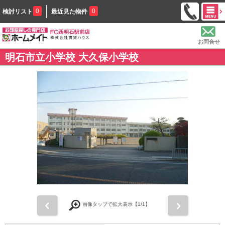
0
0
検討リスト
最近見た物件
お問合せ
明石市立小学校 大久保小学校
前
次
画像タップで拡大表示【
1
/1】