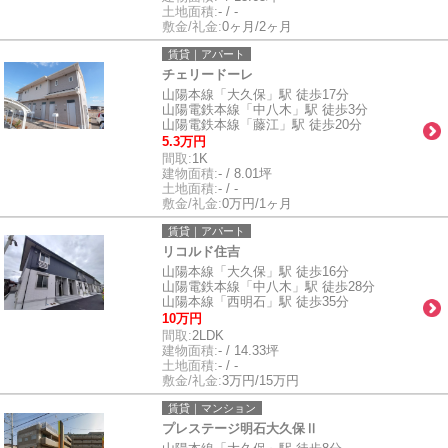
土地面積:
- / -
敷金/礼金:
0ヶ月/2ヶ月
賃貸｜アパート
チェリードーレ
山陽本線「大久保」駅 徒歩17分
山陽電鉄本線「中八木」駅 徒歩3分
山陽電鉄本線「藤江」駅 徒歩20分
5.3万円
間取:
1K
建物面積:
- / 8.01坪
土地面積:
- / -
敷金/礼金:
0万円/1ヶ月
賃貸｜アパート
リコルド住吉
山陽本線「大久保」駅 徒歩16分
山陽電鉄本線「中八木」駅 徒歩28分
山陽本線「西明石」駅 徒歩35分
10万円
間取:
2LDK
建物面積:
- / 14.33坪
土地面積:
- / -
敷金/礼金:
3万円/15万円
賃貸｜マンション
プレステージ明石大久保Ⅱ