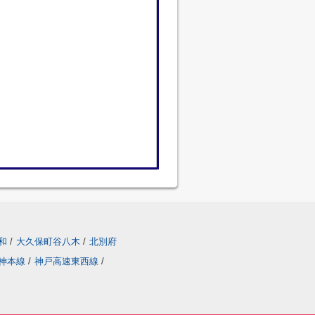
和
/
大久保町谷八木
/
北別府
神本線
/
神戸高速東西線
/