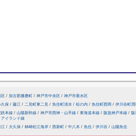
西区
/
加古郡播磨町
/
神戸市中央区
/
神戸市垂水区
小久保
/
藤江
/
二見町東二見
/
魚住町清水
/
松の内
/
魚住町西岡
/
伊川谷町潤
電鉄本線
/
山陽新幹線
/
神戸市西神・山手線
/
東海道本線
/
阪急神戸本線
/
阪
トアイランド線
藤江
/
大久保
/
林崎松江海岸
/
西新町
/
中八木
/
魚住
/
伊川谷
/
山陽魚住