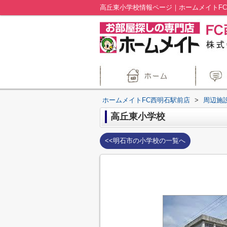
高丘東小学校情報ページ｜ホームメイトF
ホームメイトFC西明石駅前店
>
周辺施
高丘東小学校
<<明石市の小学校の一覧へ