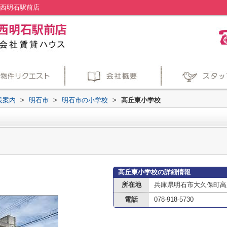
C西明石駅前店
設案内
>
明石市
>
明石市の小学校
>
高丘東小学校
高丘東小学校の詳細情報
所在地
兵庫県明石市大久保町高
電話
078-918-5730