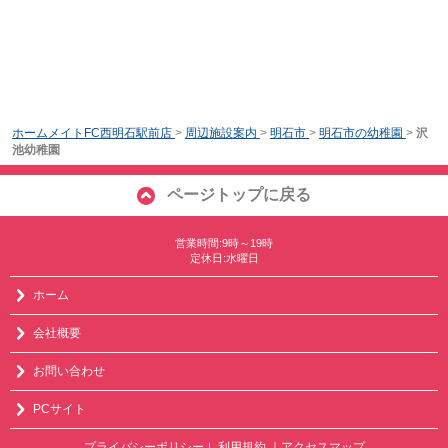
ホームメイトFC西明石駅前店
>
周辺施設案内
>
明石市
>
明石市の幼稚園
>
沢
池幼稚園
ページトップに戻る
営業時間:9時～19時
定休日:水曜日
ホーム
会社概要
お問い合わせ
PCサイト
プライバシーポリシー
利用規約
｜アクセスマップ
｜