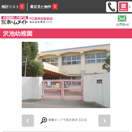
0
0
検討リスト
最近見た物件
お問合せ
沢池幼稚園
前
次
画像タップで拡大表示【
1
/1】