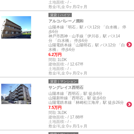
土地面積:
- / -
敷金/礼金:
0ヶ月/2ヶ月
賃貸｜ハイツ
アルコバレーノ潤和
山陽本線「明石」駅 バス12分 「白水橋」 停
歩6分
神戸市西神・山手線「伊川谷」駅 バス14
分 「白水橋」 停歩6分
山陽電鉄本線「山陽明石」駅 バス12分 「白
水橋」 停歩6分
6.2万円
間取:
1LDK
建物面積:
- / 12.67坪
土地面積:
- / -
敷金/礼金:
0ヶ月/2ヶ月
賃貸｜マンション
サングレイス西明石
山陽本線「西明石」駅 徒歩8分
山陽新幹線「西明石」駅 徒歩6分
山陽電鉄本線「林崎松江海岸」駅 徒歩26分
7.5万円
間取:
3LDK
建物面積:
- / 17.88坪
土地面積:
- / -
敷金/礼金:
0ヶ月/1ヶ月