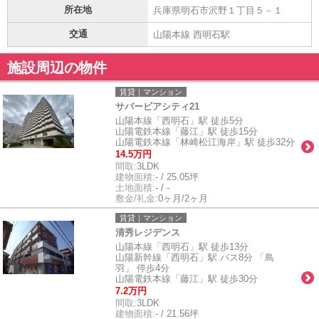
所在地
兵庫県明石市沢野１丁目５－１
交通
山陽本線 西明石駅
施設周辺の物件
賃貸｜マンション
サバービアシティ21
山陽本線「西明石」駅 徒歩5分
山陽電鉄本線「藤江」駅 徒歩15分
山陽電鉄本線「林崎松江海岸」駅 徒歩32分
14.5万円
間取:
3LDK
建物面積:
- / 25.05坪
土地面積:
- / -
敷金/礼金:
0ヶ月/2ヶ月
賃貸｜マンション
清秀レジデンス
山陽本線「西明石」駅 徒歩13分
山陽新幹線「西明石」駅 バス8分 「鳥
羽」 停歩4分
山陽電鉄本線「藤江」駅 徒歩30分
7.2万円
間取:
3LDK
建物面積:
- / 21.56坪