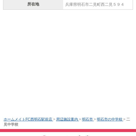
所在地
兵庫県明石市二見町西二見５９４
ホームメイトFC西明石駅前店
>
周辺施設案内
>
明石市
>
明石市の中学校
>
二
見中学校