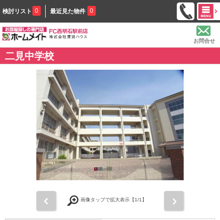
0
0
検討リスト
最近見た物件
お問合せ
二見中学校
前
次
画像タップで拡大表示【
1
/1】