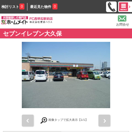
0
0
検討リスト
最近見た物件
お問合せ
セブンイレブン大久保
前
次
画像タップで拡大表示【
1
/1】