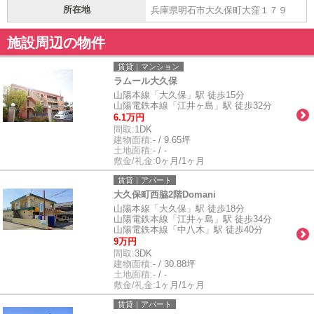
所在地
兵庫県明石市大久保町大窪１７９
施設周辺の物件
賃貸｜マンション
ラムール大久保
山陽本線「大久保」駅 徒歩15分
山陽電鉄本線「江井ヶ島」駅 徒歩32分
6.1万円
間取:
1DK
建物面積:
- / 9.65坪
土地面積:
- / -
敷金/礼金:
0ヶ月/1ヶ月
賃貸｜アパート
大久保町西脇2階Domani
山陽本線「大久保」駅 徒歩18分
山陽電鉄本線「江井ヶ島」駅 徒歩34分
山陽電鉄本線「中八木」駅 徒歩40分
9万円
間取:
3DK
建物面積:
- / 30.88坪
土地面積:
- / -
敷金/礼金:
1ヶ月/1ヶ月
賃貸｜アパート