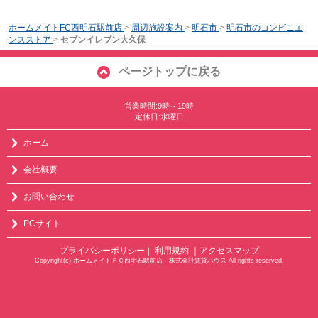
ホームメイトFC西明石駅前店
>
周辺施設案内
>
明石市
>
明石市のコンビニエ
ンスストア
>
セブンイレブン大久保
ページトップに戻る
営業時間:9時～19時
定休日:水曜日
ホーム
会社概要
お問い合わせ
PCサイト
プライバシーポリシー
利用規約
｜アクセスマップ
｜
Copyright(c) ホームメイトＦＣ西明石駅前店 株式会社賃貸ハウス All rights reserved.