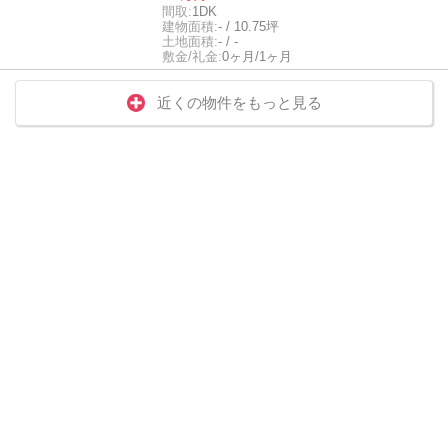
間取:
1DK
建物面積:
- / 10.75坪
土地面積:
- / -
敷金/礼金:
0ヶ月/1ヶ月
近くの物件をもっと見る