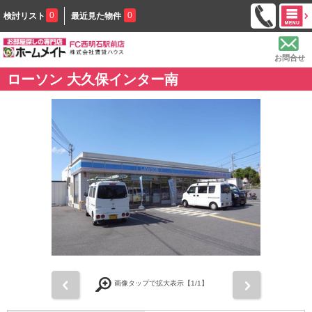
0
0
検討リスト
最近見た物件
お問合せ
ローソン 大久保インター南
前
次
画像タップで拡大表示【
1
/1】