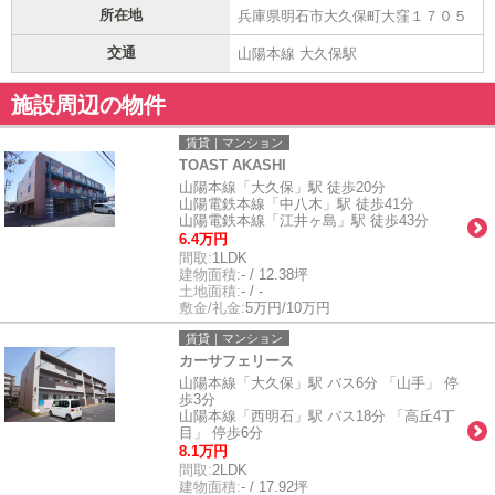
所在地
兵庫県明石市大久保町大窪１７０５
交通
山陽本線 大久保駅
施設周辺の物件
賃貸｜マンション
TOAST AKASHI
山陽本線「大久保」駅 徒歩20分
山陽電鉄本線「中八木」駅 徒歩41分
山陽電鉄本線「江井ヶ島」駅 徒歩43分
6.4万円
間取:
1LDK
建物面積:
- / 12.38坪
土地面積:
- / -
敷金/礼金:
5万円/10万円
賃貸｜マンション
カーサフェリース
山陽本線「大久保」駅 バス6分 「山手」 停
歩3分
山陽本線「西明石」駅 バス18分 「高丘4丁
目」 停歩6分
8.1万円
間取:
2LDK
建物面積:
- / 17.92坪