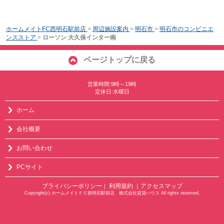
ホームメイトFC西明石駅前店
>
周辺施設案内
>
明石市
>
明石市のコンビニエ
ンスストア
>
ローソン 大久保インター南
ページトップに戻る
営業時間:9時～19時
定休日:水曜日
ホーム
会社概要
お問い合わせ
PCサイト
プライバシーポリシー
利用規約
｜アクセスマップ
｜
Copyright(c) ホームメイトＦＣ西明石駅前店 株式会社賃貸ハウス All rights reserved.