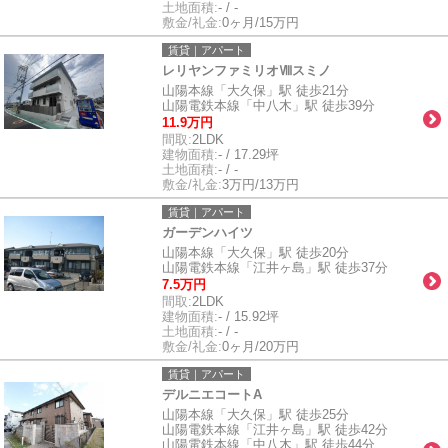
土地面積:
- / -
敷金/礼金:
0ヶ月/15万円
賃貸｜アパート
レリヤンファミリオⅧスミノ
山陽本線「大久保」駅 徒歩21分
山陽電鉄本線「中八木」駅 徒歩39分
11.9万円
間取:
2LDK
建物面積:
- / 17.29坪
土地面積:
- / -
敷金/礼金:
3万円/13万円
賃貸｜アパート
ガーデンハイツ
山陽本線「大久保」駅 徒歩20分
山陽電鉄本線「江井ヶ島」駅 徒歩37分
7.5万円
間取:
2LDK
建物面積:
- / 15.92坪
土地面積:
- / -
敷金/礼金:
0ヶ月/20万円
賃貸｜アパート
デルニエコートA
山陽本線「大久保」駅 徒歩25分
山陽電鉄本線「江井ヶ島」駅 徒歩42分
山陽電鉄本線「中八木」駅 徒歩44分