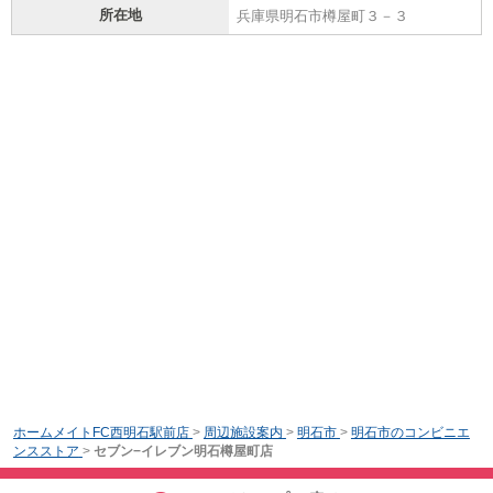
所在地
兵庫県明石市樽屋町３－３
ホームメイトFC西明石駅前店
>
周辺施設案内
>
明石市
>
明石市のコンビニエ
ンスストア
>
セブン−イレブン明石樽屋町店