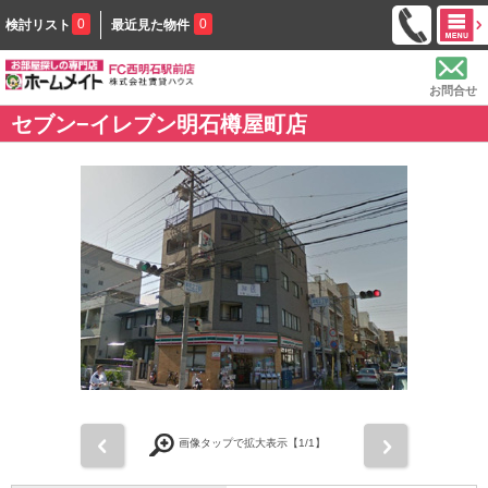
0
0
検討リスト
最近見た物件
お問合せ
セブン−イレブン明石樽屋町店
前
次
画像タップで拡大表示【
1
/1】