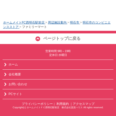
ホームメイトFC西明石駅前店
>
周辺施設案内
>
明石市
>
明石市のコンビニエ
ンスストア
>
ファミリーマート
ページトップに戻る
営業時間:9時～19時
定休日:水曜日
ホーム
会社概要
お問い合わせ
PCサイト
プライバシーポリシー
利用規約
｜アクセスマップ
｜
Copyright(c) ホームメイトＦＣ西明石駅前店 株式会社賃貸ハウス All rights reserved.