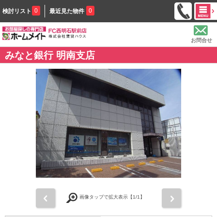
0
0
検討リスト
最近見た物件
お問合せ
みなと銀行 明南支店
前
次
画像タップで拡大表示【
1
/1】