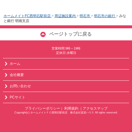
ホームメイトFC西明石駅前店
>
周辺施設案内
>
明石市
>
明石市の銀行
>
みな
と銀行 明南支店
ページトップに戻る
営業時間:9時～19時
定休日:水曜日
ホーム
会社概要
お問い合わせ
PCサイト
プライバシーポリシー
利用規約
｜アクセスマップ
｜
Copyright(c) ホームメイトＦＣ西明石駅前店 株式会社賃貸ハウス All rights reserved.