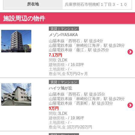
所在地
兵庫県明石市明南町１丁目３－１０
施設周辺の物件
賃貸｜マンション
メゾンIYASAKA
山陽本線「西明石」駅 徒歩4分
山陽電鉄本線「林崎松江海岸」駅 徒歩28分
山陽電鉄本線「藤江」駅 徒歩25分
7.1万円
間取:
2LDK
建物面積:
- / 16.03坪
土地面積:
- / -
敷金/礼金:
5万円/2ヶ月
賃貸｜マンション
ハイツ旭が丘
山陽本線「西明石」駅 徒歩15分
山陽電鉄本線「林崎松江海岸」駅 徒歩29分
山陽電鉄本線「西新町」駅 徒歩33分
9万円
間取:
3LDK
建物面積:
- / 19.96坪
土地面積:
- / -
敷金/礼金:
10万円/20万円