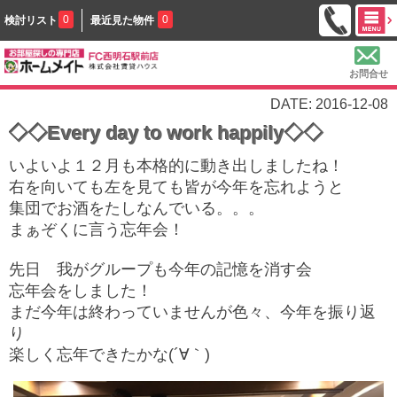
0
0
検討リスト
最近見た物件
お問合せ
DATE: 2016-12-08
◇◇Every day to work happily◇◇
いよいよ１２月も本格的に動き出しましたね！
右を向いても左を見ても皆が今年を忘れようと
集団でお酒をたしなんでいる。。。
まぁぞくに言う忘年会！
先日 我がグループも今年の記憶を消す会
忘年会をしました！
まだ今年は終わっていませんが色々、今年を振り返
り
楽しく忘年できたかな(´∀｀)