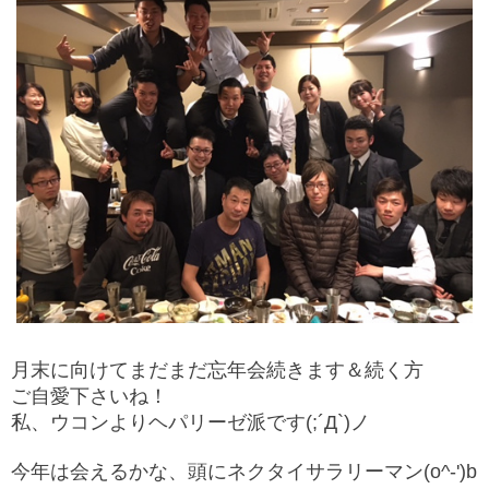
月末に向けてまだまだ忘年会続きます＆続く方
ご自愛下さいね！
私、ウコンよりヘパリーゼ派です(;´Д`)ノ
今年は会えるかな、頭にネクタイサラリーマン(o^-')b