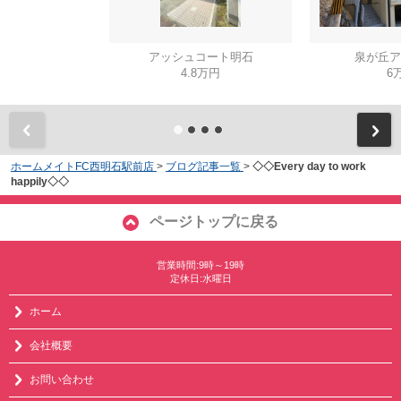
アッシュコート明石
泉が丘ア
4.8万円
6
ホームメイトFC西明石駅前店
>
ブログ記事一覧
>
◇◇Every day to work
happily◇◇
ページトップに戻る
営業時間:9時～19時
定休日:水曜日
ホーム
会社概要
お問い合わせ