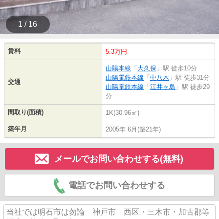
1 / 16
賃料
5.3万円
山陽本線
「
大久保
」駅 徒歩10分
山陽電鉄本線
「
中八木
」駅 徒歩31分
交通
山陽電鉄本線
「
江井ヶ島
」駅 徒歩29
分
間取り(面積)
1K(30.96㎡)
築年月
2005年 6月(築21年)
メールでお問い合わせする(無料)
電話でお問い合わせする
当社では明石市は勿論 神戸市 西区・三木市・加古郡等