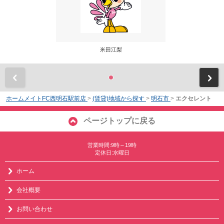
米田江梨
前
ホームメイトFC西明石駅前店
>
(賃貸)地域から探す
>
明石市
>
エクセレント
ページトップに戻る
営業時間:9時～19時
定休日:水曜日
ホーム
会社概要
お問い合わせ