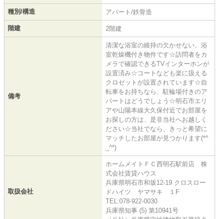
種別/構造
アパート/鉄骨造
階建
2階建
清潔な浴室の維持の欠かせない、浴
室乾燥機付き物件です☆訪問者をカ
メラで確認できるTVインターホンが
設置済み☆コートなども楽に扱える
クロゼットが設置されています☆自
転車をお持ちなら、駐輪場付きのア
備考
パートはどうでしょう☆明石市エリ
アや山陽本線大久保付近でお部屋を
お探しの方は、是非当社へお越しく
ださい☆当社でなら、きっと希望に
マッチしたお部屋が見つかります(*^
_^*)
ホームメイトＦＣ西明石駅前店 株
式会社賃貸ハウス
兵庫県明石市和坂12-19 クロスロー
取扱会社
ドハイツ ヤマサキ １F
TEL:078-922-0030
兵庫県知事 (5) 第10941号