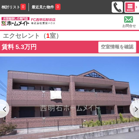
0
0
検討リスト
最近見た物件
お問合せ
エクセレント（
1
室）
賃料
5.3万円
空室情報を確認