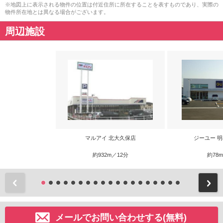
※地図上に表示される物件の位置は付近住所に所在することを表すものであり、実際の
物件所在地とは異なる場合がございます。
周辺施設
マルアイ 北大久保店
ジーユー 
約932m／12分
約78
前
メールでお問い合わせする(無料)