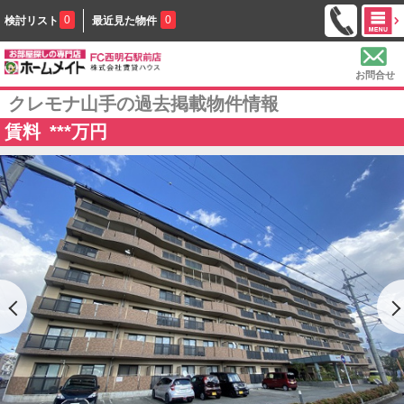
0
0
検討リスト
最近見た物件
お問合せ
クレモナ山手の過去掲載物件情報
賃料
***
万円