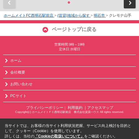
前
ホームメイトFC西明石駅前店
>
(賃貸)地域から探す
>
明石市
>
クレモナ山手
ページトップに戻る
営業時間:9時～19時
定休日:水曜日
ホーム
会社概要
お問い合わせ
PCサイト
プライバシーポリシー
利用規約
｜アクセスマップ
｜
Copyright(c) ホームメイトＦＣ西明石駅前店 株式会社賃貸ハウス All rights reserved.
当サイトでは、お客様の当サイト利用状況把握、サービス向上検討を目的と
して、クッキー（Cookie）を使用しています。
詳しくは、当社の
「Cookieの取扱いについて」
をご確認ください。