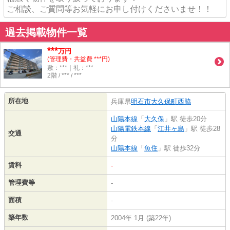
ご相談、ご質問等お気軽にお申し付けくださいませ！！
過去掲載物件一覧
***
万円
(管理費・共益費 ***円)
敷：***｜礼：***
2階 / *** / ***
所在地
兵庫県
明石市
大久保町西脇
山陽本線
「
大久保
」駅 徒歩20分
山陽電鉄本線
「
江井ヶ島
」駅 徒歩28
交通
分
山陽本線
「
魚住
」駅 徒歩32分
賃料
-
管理費等
-
面積
-
築年数
2004年 1月 (築22年)