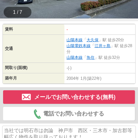
1 / 7
賃料
-
山陽本線
「
大久保
」駅 徒歩20分
山陽電鉄本線
「
江井ヶ島
」駅 徒歩28
交通
分
山陽本線
「
魚住
」駅 徒歩32分
間取り(面積)
-(-)
築年月
2004年 1月(築22年)
メールでお問い合わせする(無料)
電話でお問い合わせする
当社では明石市は勿論 神戸市 西区・三木市・加古郡等
幅広く物件を取り扱っております！