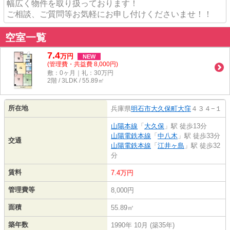
幅広く物件を取り扱っております！
ご相談、ご質問等お気軽にお申し付けくださいませ！！
空室一覧
7.4
万
円
NEW
(管理費・共益費 8,000円)
敷：0ヶ月｜礼：30万円
2階 / 3LDK / 55.89㎡
所在地
兵庫県
明石市
大久保町大窪
４３４−１
山陽本線
「
大久保
」駅 徒歩13分
山陽電鉄本線
「
中八木
」駅 徒歩33分
交通
山陽電鉄本線
「
江井ヶ島
」駅 徒歩32
分
賃料
7.4万円
管理費等
8,000円
面積
55.89㎡
築年数
1990年 10月 (築35年)