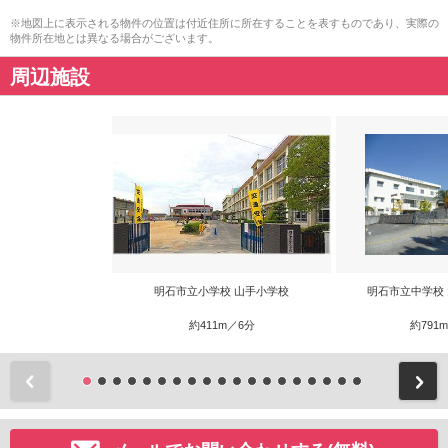
※地図上に表示される物件の位置は付近住所に所在することを表すものであり、実際の
物件所在地とは異なる場合がございます。
周辺施設
明石市立小学校 山手小学校
明石市立中学校
約411m／6分
約791
前