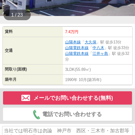
1 / 23
賃料
7.4万円
山陽本線
「
大久保
」駅 徒歩13分
山陽電鉄本線
「
中八木
」駅 徒歩33分
交通
山陽電鉄本線
「
江井ヶ島
」駅 徒歩32
分
間取り(面積)
3LDK(55.89㎡)
築年月
1990年 10月(築35年)
メールでお問い合わせする(無料)
電話でお問い合わせする
当社では明石市は勿論 神戸市 西区・三木市・加古郡等