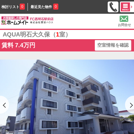
0
0
検討リスト
最近見た物件
お問合せ
AQUA明石大久保（
1
室）
賃料
7.4万円
空室情報を確認