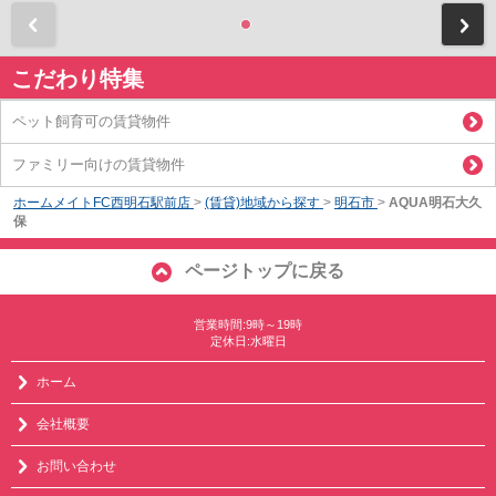
前
こだわり特集
ペット飼育可の賃貸物件
ファミリー向けの賃貸物件
ホームメイトFC西明石駅前店
>
(賃貸)地域から探す
>
明石市
>
AQUA明石大久
保
ページトップに戻る
営業時間:9時～19時
定休日:水曜日
ホーム
会社概要
お問い合わせ