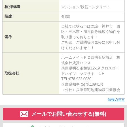
種別/構造
マンション/鉄筋コンクリート
階建
4階建
当社では明石市は勿論 神戸市 西
区・三木市・加古郡等幅広く物件を
備考
取り扱っております！
ご相談、ご質問等お気軽にお申し付
けくださいませ！！
ホームメイトＦＣ西明石駅前店 株
式会社賃貸ハウス
兵庫県明石市和坂12-19 クロスロー
取扱会社
ドハイツ ヤマサキ １F
TEL:078-922-0030
兵庫県知事 (5) 第10941号
（公社）兵庫県宅地建物取引業協会
情報の見方
メールでお問い合わせする(無料)