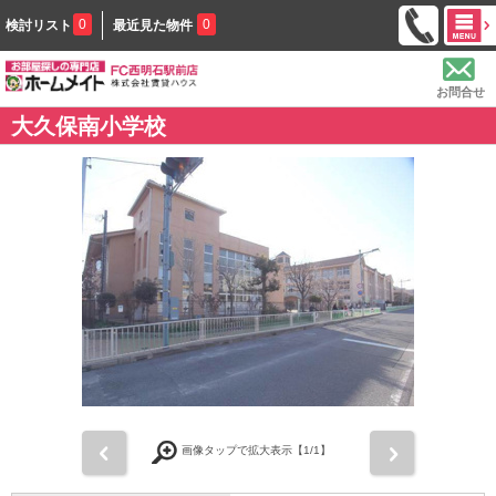
0
0
検討リスト
最近見た物件
お問合せ
大久保南小学校
前
次
画像タップで拡大表示【
1
/1】