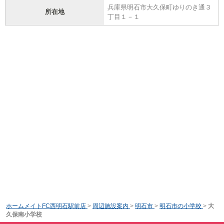
兵庫県明石市大久保町ゆりのき通３
所在地
丁目１－１
ホームメイトFC西明石駅前店
>
周辺施設案内
>
明石市
>
明石市の小学校
>
大
久保南小学校